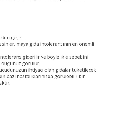
inden geçer.
besinler, maya gıda intoleransının en önemli
ntolerans giderilir ve böylelikle sebebini
tulduğunuz görülür.
cudunuzun ihtiyacı olan gıdalar tüketilecek
n bazı hastalıklarınızda görülebilir bir
ktır.