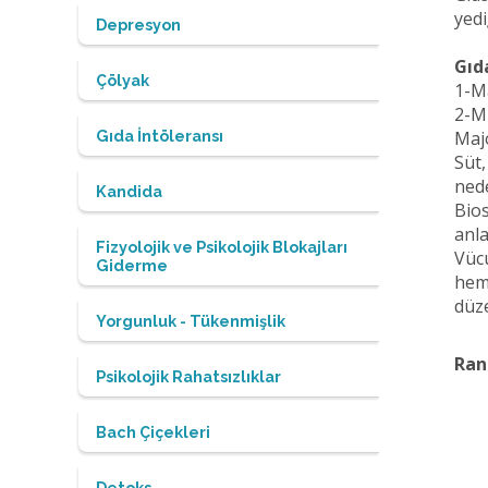
yedi
Depresyon
Gıd
Çölyak
1-M
2-M
Majo
Gıda İntöleransı
Süt,
nede
Kandida
Bios
anla
Fizyolojik ve Psikolojik Blokajları
Vücu
Giderme
hem 
düze
Yorgunluk - Tükenmişlik
Ran
Psikolojik Rahatsızlıklar
Bach Çiçekleri
Detoks