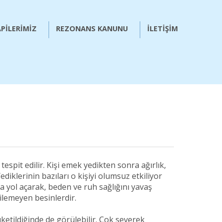
PİLERİMİZ
REZONANS KANUNU
İLETİŞİM
tespit edilir. Kişi emek yedikten sonra ağırlık,
diklerinin bazıları o kişiyi olumsuz etkiliyor
a yol açarak, beden ve ruh sağlığını yavaş
ilemeyen besinlerdir.
üketildiğinde de görülebilir. Çok severek