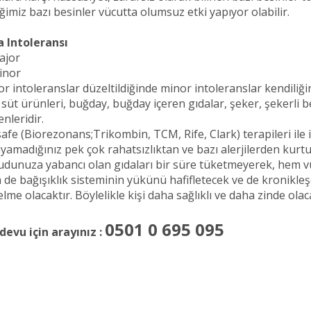
ğimiz bazı besinler vücutta olumsuz etki yapıyor olabilir.
a Intoleransı
ajor
inor
r intoleranslar düzeltildiğinde minor intoleranslar kendiliğ
 süt ürünleri, buğday, buğday içeren gıdalar, şeker, şekerli 
nleridir.
afe (Biorezonans;Trikombin, TCM, Rife, Clark) terapileri ile i
yamadığınız pek çok rahatsızlıktan ve bazı alerjilerden kur
dunuza yabancı olan gıdaları bir süre tüketmeyerek, hem vü
de bağışıklık sisteminin yükünü hafifletecek ve de kronikleşe
lme olacaktır. Böylelikle kişi daha sağlıklı ve daha zinde olaca
0501 0 695 095
devu için arayınız :