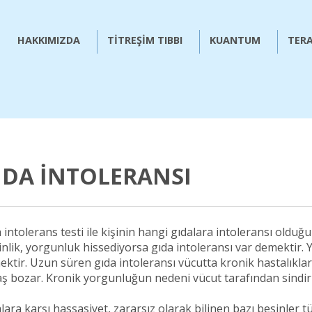
HAKKIMIZDA
TİTREŞİM TIBBI
KUANTUM
TERA
IDA İNTOLERANSI
 intolerans testi ile kişinin hangi gıdalara intoleransı olduğu 
inlik, yorgunluk hissediyorsa gıda intoleransı var demektir. Ye
ktir. Uzun süren gıda intoleransı vücutta kronik hastalıklar
ş bozar. Kronik yorgunluğun nedeni vücut tarafından sindir
lara karşı hassasiyet, zararsız olarak bilinen bazı besinler t