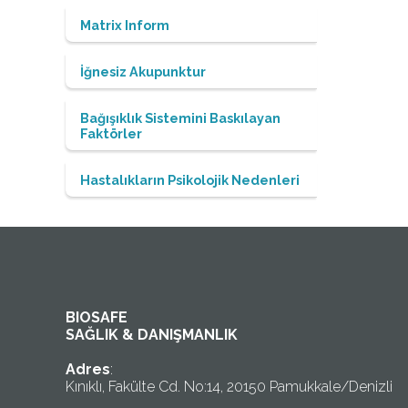
Matrix Inform
İğnesiz Akupunktur
Bağışıklık Sistemini Baskılayan
Faktörler
Hastalıkların Psikolojik Nedenleri
BIOSAFE
SAĞLIK & DANIŞMANLIK
Adres
:
Kınıklı, Fakülte Cd. No:14, 20150 Pamukkale/Denizli