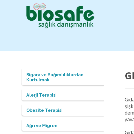
G
Sigara ve Bağımlılıklardan
Kurtulmak
Alerji Terapisi
Gıda
şişk
Obezite Terapisi
deme
yava
Ağrı ve Migren
Gıda