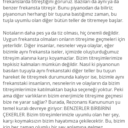
frekanslarda titreştiğini görürüz. Bazıları da aynı ya da
benzer frekansta titreşir. Bunu piyanodan da biliriz;
piyanonun herhangi bir tuşuna bastığımız zaman, bu
tuşla uyumlu olan diğer bütün teller de titremeye başlar.
Notaların daha pes ya da tiz olması, hiç önemli değildir.
Uygun frekansta olmaları onların titreşime geçmeleri için
yeterlidir. Diğer insanlar, nesneler veya olaylar, eğer
bizimle aynı frekansta iseler, içimizde oluşturduğumuz
titreşim alanına karşı koyamazlar. Bizim titreşimlerimize
tepkisiz kalmaları mümkün değildir. Nasıl ki piyanonun
basılan tuşuyla aynı frekanstaki diğer teller bu tuşun
hareket ile titreşmek durumunda kalıyor ise, bizimle aynı
frekanstaki insanların, nesnelerin ve olayların da bizim
titreşimlerimize katılmaktan başka seçeneği yoktur. Peki
ama diğer varlıkların bizim enerjimizle titreşime geçmesi
bize ne yarar sağlar? Burada, Rezonans Kanununun şu
temel kuralı devreye giriyor: BENZERLER BİRBİRİNİ
ÇEKERLER. Bizim titreşimlerimizle uyumlu olan her şey,
karşı koymaksızın bizim hayatımıza çekilecektir. Bu, bizim
için her zaman olumlu bir şey anlamına gelmez.